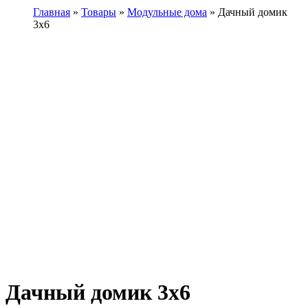
Главная
»
Товары
»
Модульные дома
» Дачный домик
3х6
Дачный домик 3х6