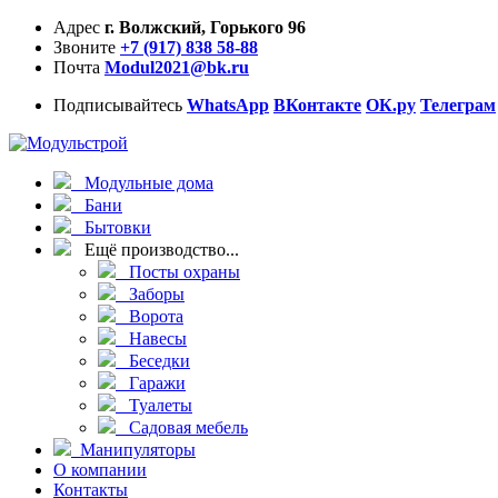
Адрес
г. Волжский, Горького 96
Звоните
+7 (917) 838 58-88
Почта
Modul2021@bk.ru
Подписывайтесь
WhatsApp
ВКонтакте
ОК.ру
Телеграм
Модульные дома
Бани
Бытовки
Ещё производство...
Посты охраны
Заборы
Ворота
Навесы
Беседки
Гаражи
Туалеты
Садовая мебель
Манипуляторы
О компании
Контакты